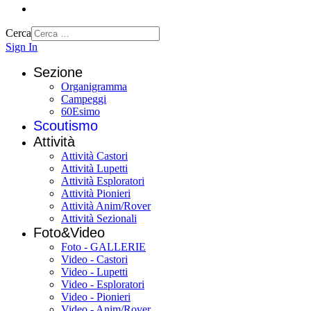
Cerca
Sign In
Sezione
Organigramma
Campeggi
60Esimo
Scoutismo
Attività
Attività Castori
Attività Lupetti
Attività Esploratori
Attività Pionieri
Attività Anim/Rover
Attività Sezionali
Foto&Video
Foto - GALLERIE
Video - Castori
Video - Lupetti
Video - Esploratori
Video - Pionieri
Video - Anim/Rover