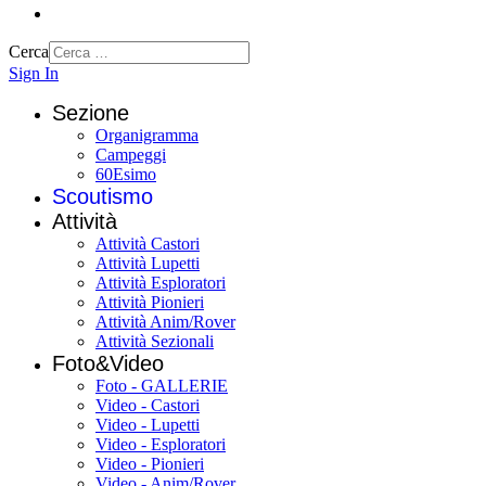
Cerca
Sign In
Sezione
Organigramma
Campeggi
60Esimo
Scoutismo
Attività
Attività Castori
Attività Lupetti
Attività Esploratori
Attività Pionieri
Attività Anim/Rover
Attività Sezionali
Foto&Video
Foto - GALLERIE
Video - Castori
Video - Lupetti
Video - Esploratori
Video - Pionieri
Video - Anim/Rover